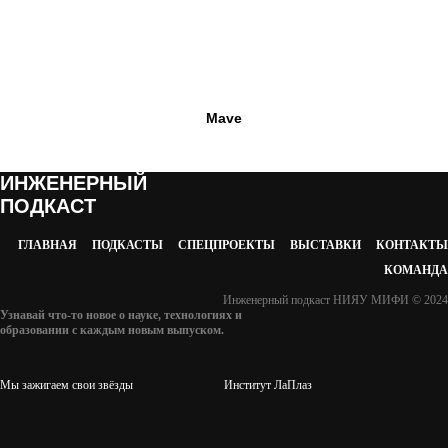
Mave
ИНЖЕНЕРНЫЙ
ПОДКАСТ
ГЛАВНАЯ
ПОДКАСТЫ
СПЕЦПРОЕКТЫ
ВЫСТАВКИ
КОНТАКТЫ
КОМАНДА
Инженерный подкаст НИЯУ МИФИ © 2024
Узнавай что-то новое о науке, технологиях и
образовании с каждым новым выпуском.
Мы зажигаем свои звёзды
Институт ЛаПлаз