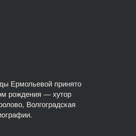
ды Ермольевой принято
том рождения — хутор
Фролово, Волгоградская
иографии.