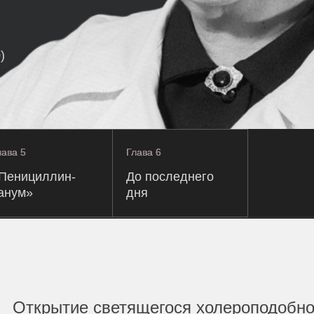
)
лава 5
лава 5
Глава 6
Глава 6
Пенициллин-
До последнего
анум»
дня
Открытие светящегося холероподобно