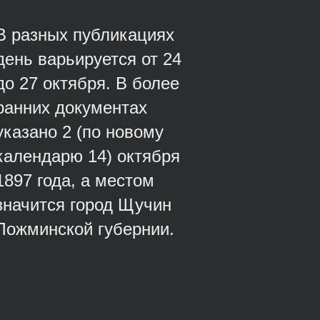
В разных публикациях
день варьируется от 24
до 27 октября. В более
ранних документах
указано 2 (по новому
календарю 14) октября
1897 года, а местом
значится город Щучин
Ложминской губернии.