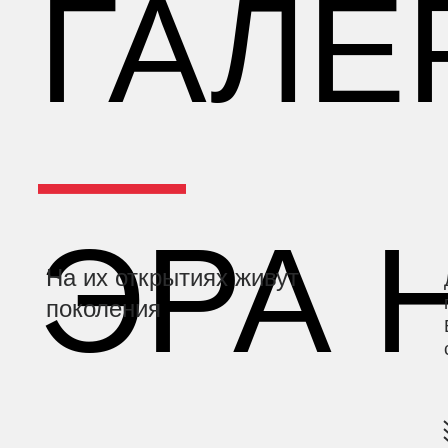
ГАЛЕ
—
ЭРА 
На их открытиях живут
поколения