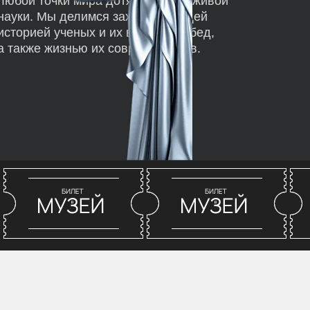
любой точки мира дотянуться до живой
науки. Мы делимся захватывающей
историей ученых и их великих побед,
а также жизнью их современников.