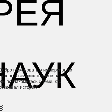
РЕЯ
НАУК
Добро пожаловать в иммерсивную
галерею великих творцов науки.
Вы познакомитесь с теми, кто
создавал историю